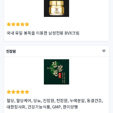
국내 유일 봉독을 이용한 남성전용 BVX크림
진잠원
혈당, 혈당케어, 당뇨, 진잠원, 천잠원, 누에분말, 동결건조,
대한잠사회, 건강기능식품, GMP, 한미양행